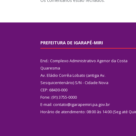
Os comentários estão fechados.
PREFEITURA DE IGARAPÉ-MIRI
End.: Complexo Administrativo Agenor da Costa
Quaresma
Av. Eládio Corrêa Lobato (antiga Av.
Sesquicentenário) S/N - Cidade Nova
CEP: 68430-000
Fone: (91) 3755-0000
E-mail: contato@igarapemiri.pa.gov.br
Horário de atendimento: 08:00 às 14:00 (Seg até Qui