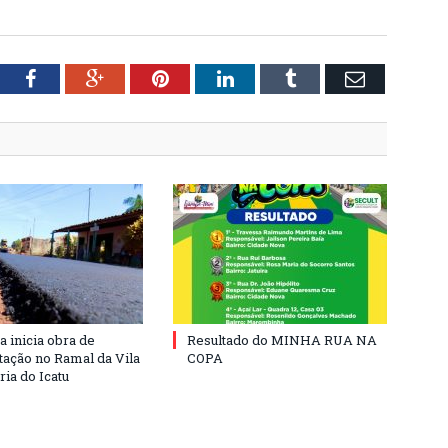
tter
Facebook
Google+
Pinterest
LinkedIn
Tumblr
Email
a inicia obra de
Resultado do MINHA RUA NA
ação no Ramal da Vila
COPA
ia do Icatu