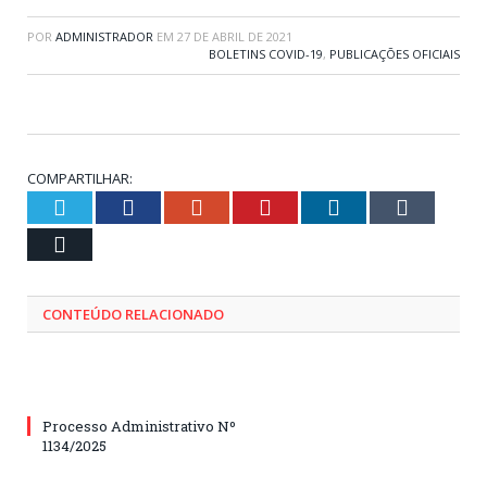
POR
ADMINISTRADOR
EM
27 DE ABRIL DE 2021
BOLETINS COVID-19
,
PUBLICAÇÕES OFICIAIS
COMPARTILHAR:
Twitter
Facebook
Google+
Pinterest
LinkedIn
Tumblr
Email
CONTEÚDO RELACIONADO
Processo Administrativo Nº
1134/2025