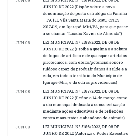
JUN 09
JUNHO DE 2022 (Dispõe sobre a nova
denominação do posto estratégia da Família
– PA 151, Vila Santa Maria do Icatu, CNES
2317419, em Igarapé-Miri/PA, para que passe
a se chamar “Lucidio Xavier de Almeida”)
LEI MUNICIPAL Nº 5188/2022, DE 08 DE
JUN 08
JUNHO DE 2022 (Proíbe a queima e a soltura
de fogos de artifício e de quaisquer artefatos
pirotécnicos, com efeito/potencial sonoro
ruidoso capaz de produzir danos à saúde e a
vida, em todo o território do Município de
Igarapé-Miri, e dá outras providências)
LEI MUNICIPAL Nº 5187/2022, DE 08 DE
JUN 08
JUNHO DE 2022 (Define o 14 de março como
o dia municipal dedicado à conscientização
mediante ações educativas e de reflexões
contra maus-tratos e abandono de animais)
LEI MUNICIPAL Nº 5186/2022, DE 08 DE
JUN 08
JUNHO DE 2022 (Autoriza o Poder Executivo