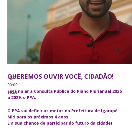
QUEREMOS OUVIR VOCÊ, CIDADÃO!
00:00
00:00
Está no ar a Consulta Pública do Plano Plurianual 2026
00:55
a 2029, o PPA.
O PPA vai definir as metas da Prefeitura de Igarapé-
Miri para os próximos 4 anos.
É a sua chance de participar do futuro da cidade!