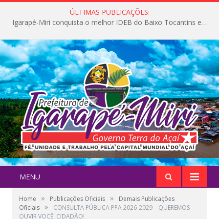
ÚLTIMAS PUBLICAÇÕES:
Igarapé-Miri conquista o melhor IDEB do Baixo Tocantins e avança na qualidade da educação pública
MENU
»
»
Home
Publicações Oficiais
Demais Publicações
»
Oficiais
CONSULTA PÚBLICA PPA 2026-2029 – QUEREMOS
OUVIR VOCÊ, CIDADÃO!