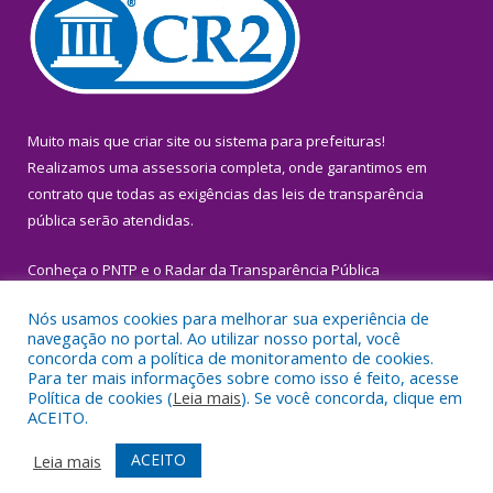
Muito mais que
criar site
ou
sistema para prefeituras
!
Realizamos uma
assessoria
completa, onde garantimos em
contrato que todas as exigências das
leis de transparência
pública
serão atendidas.
Conheça o
PNTP
e o
Radar da Transparência Pública
Nós usamos cookies para melhorar sua experiência de
navegação no portal. Ao utilizar nosso portal, você
concorda com a política de monitoramento de cookies.
Para ter mais informações sobre como isso é feito, acesse
Todos os direitos reservados a Prefeitura Municipal de Igarapé-
Política de cookies (
Leia mais
). Se você concorda, clique em
Miri.
ACEITO.
Mapa do Site
Acessar Área Administrativa
ACEITO
Leia mais
Acessar Webmail