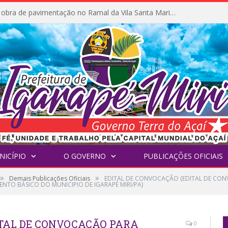
Prefeitura inicia obra de pavimentação no Ramal da Vila Santa Maria do Icatu
NICÍPIO
O GOVERNO
PUBLICAÇÕES OFICIAIS
»
»
Demais Publicações Oficiais
EDITAL DE CONVOCAÇÃO (EDITAL DE CON
TO BÁSICO DO MUNICIPIO DE IGARAPÉ MIRI/PA)
ITAL DE CONVOCAÇÃO PARA
0