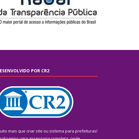
ESENVOLVIDO POR CR2
uito mais que
criar site
ou
sistema para prefeituras
!
ealizamos uma
assessoria
completa, onde