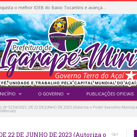
Igarapé-Miri conquista o melhor IDEB do Baixo Tocantins e avança na qualidade da educação pública
NICÍPIO
O GOVERNO
PUBLICAÇÕES OFICIAIS
L Nº 5234/2023, DE 22 DE JUNHO DE 2023 (Autoriza o Poder Executivo Municip
idências)
DE 22 DE JUNHO DE 2023 (Autoriza o
0