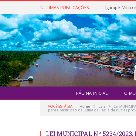
ÚLTIMAS PUBLICAÇÕES:
PÁGINA INICIAL
O MU
»
»
VOCÊ ESTÁ EM:
Home
Leis
LEI MUNICIPA
para Construção da Usina da Paz, e da outras prov
LEI MUNICIPAL Nº 5234/2023, 