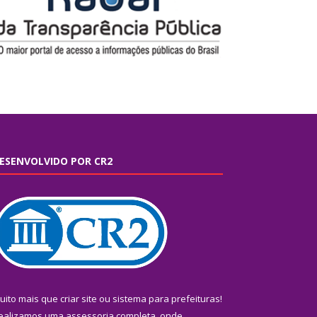
ESENVOLVIDO POR CR2
uito mais que
criar site
ou
sistema para prefeituras
!
ealizamos uma
assessoria
completa, onde