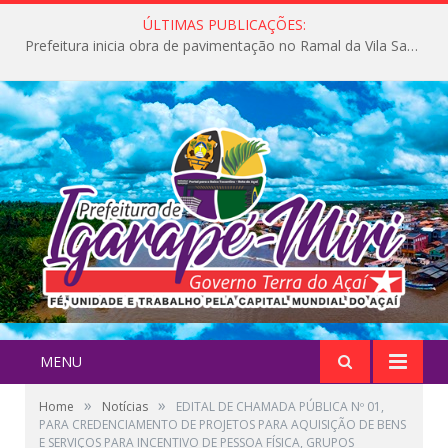
ÚLTIMAS PUBLICAÇÕES:
Prefeitura inicia obra de pavimentação no Ramal da Vila Santa Maria do Icatu
MENU
»
»
Home
Notícias
EDITAL DE CHAMADA PÚBLICA Nº 01,
PARA CREDENCIAMENTO DE PROJETOS PARA AQUISIÇÃO DE BENS
E SERVIÇOS PARA INCENTIVO DE PESSOA FÍSICA, GRUPOS