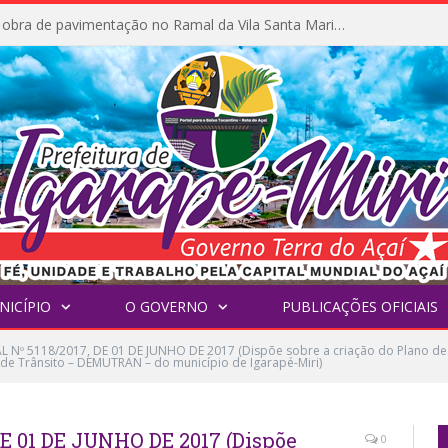
Prefeitura inicia obra de pavimentação no Ramal da Vila Santa Maria do Icatu
NICÍPIO
O GOVERNO
PUBLICAÇÕES OFICIAIS
L Nº 5118/2017, DE 01 DE JUNHO DE 2017 (Dispõe sobre a criação do Plano d
de Trânsito – DEMUTRAN – do município de Igarapé-Miri)
E 01 DE JUNHO DE 2017 (Dispõe
0