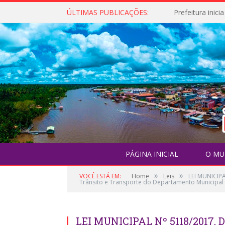
ÚLTIMAS PUBLICAÇÕES:
PÁGINA INICIAL
O MU
»
»
VOCÊ ESTÁ EM:
Home
Leis
LEI MUNICIPA
Trânsito e Transporte do Departamento Municipal 
LEI MUNICIPAL Nº 5118/2017, D