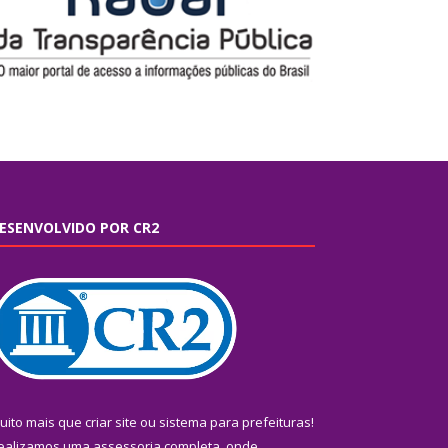
ESENVOLVIDO POR CR2
uito mais que
criar site
ou
sistema para prefeituras
!
ealizamos uma
assessoria
completa, onde