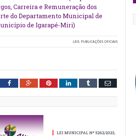
argos, Carreira e Remuneração dos
orte do Departamento Municipal de
nicípio de Igarapé-Miri)
LEIS
,
PUBLICAÇÕES OFICIAIS
tter
Facebook
Google+
Pinterest
LinkedIn
Tumblr
Email
LEI MUNICIPAL Nº 5262/2023,