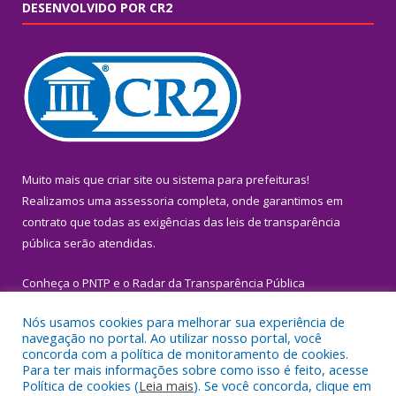
DESENVOLVIDO POR CR2
Muito mais que
criar site
ou
sistema para prefeituras
!
Realizamos uma
assessoria
completa, onde garantimos em
contrato que todas as exigências das
leis de transparência
pública
serão atendidas.
Conheça o
PNTP
e o
Radar da Transparência Pública
Nós usamos cookies para melhorar sua experiência de
navegação no portal. Ao utilizar nosso portal, você
concorda com a política de monitoramento de cookies.
Para ter mais informações sobre como isso é feito, acesse
Todos os direitos reservados a Prefeitura Municipal de Igarapé-
Política de cookies (
Leia mais
). Se você concorda, clique em
Miri.