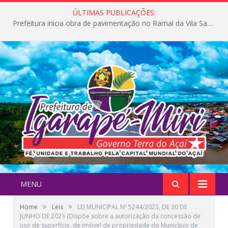
ÚLTIMAS PUBLICAÇÕES:
Prefeitura inicia obra de pavimentação no Ramal da Vila Santa Maria do Icatu
MENU
»
»
Home
Leis
LEI MUNICIPAL Nº 5244/2023, DE 30 DE
JUNHO DE 2023 (Dispõe sobre a autorização da concessão de
uso de superfície, de imóvel de propriedade do Município de