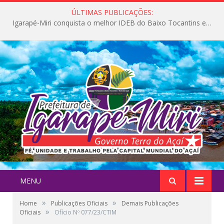
ÚLTIMAS PUBLICAÇÕES:
Igarapé-Miri conquista o melhor IDEB do Baixo Tocantins e avança na qualidade da educação pública
MENU
»
»
Home
Publicações Oficiais
Demais Publicações
»
Oficiais
Ofício Nº 077/23/CTIM