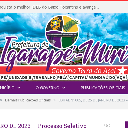
Igarapé-Miri conquista o melhor IDEB do Baixo Tocantins e avança na qualidade da educação pública
NICÍPIO
O GOVERNO
PUBLICAÇÕES OFICIAIS
»
»
Demais Publicações Oficiais
EDITAL Nº 005, DE 25 DE JANEIRO DE 2023 –
RO DE 2023 – Processo Seletivo
0