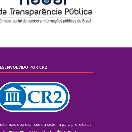
ESENVOLVIDO POR CR2
uito mais que
criar site
ou
sistema para prefeituras
!
ealizamos uma
assessoria
completa, onde