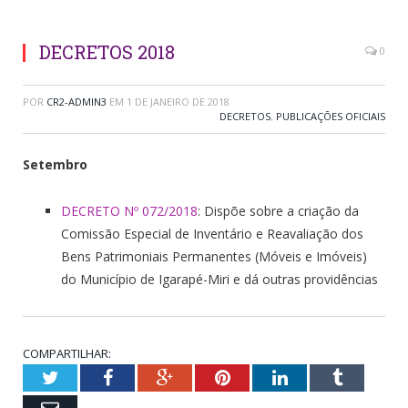
DECRETOS 2018
0
POR
CR2-ADMIN3
EM
1 DE JANEIRO DE 2018
DECRETOS
,
PUBLICAÇÕES OFICIAIS
Setembro
DECRETO Nº 072/2018
: Dispõe sobre a criação da
Comissão Especial de Inventário e Reavaliação dos
Bens Patrimoniais Permanentes (Móveis e Imóveis)
do Município de Igarapé-Miri e dá outras providências
COMPARTILHAR:
Twitter
Facebook
Google+
Pinterest
LinkedIn
Tumblr
Email