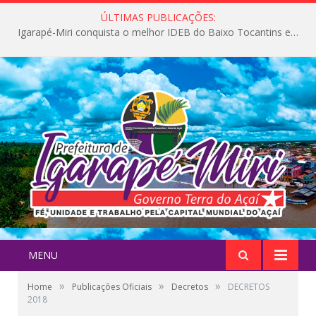
ÚLTIMAS PUBLICAÇÕES:
Igarapé-Miri conquista o melhor IDEB do Baixo Tocantins e avança na qualidade da educação pública
MENU
»
»
»
Home
Publicações Oficiais
Decretos
DECRETOS
2018