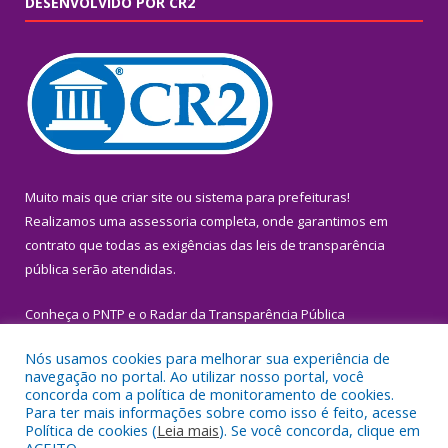
DESENVOLVIDO POR CR2
Muito mais que
criar site
ou
sistema para prefeituras
!
Realizamos uma
assessoria
completa, onde garantimos em
contrato que todas as exigências das
leis de transparência
pública
serão atendidas.
Conheça o
PNTP
e o
Radar da Transparência Pública
Nós usamos cookies para melhorar sua experiência de
navegação no portal. Ao utilizar nosso portal, você
concorda com a política de monitoramento de cookies.
Para ter mais informações sobre como isso é feito, acesse
Todos os direitos reservados a Prefeitura Municipal de Igarapé-
Política de cookies (
Leia mais
). Se você concorda, clique em
Miri.