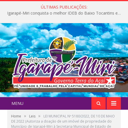
ÚLTIMAS PUBLICAÇÕES:
Igarapé-Miri conquista o melhor IDEB do Baixo Tocantins e avança na qualidade da educação pública
MENU
»
»
Home
Leis
LEI MUNICIPAL Nº 5180/2022, DE 10 DE MAIO
DE 2022 (Autoriza a doação de um imóvel de propriedade do
Município de Igarapé-Miri à Secretaria Municipal de Estado de