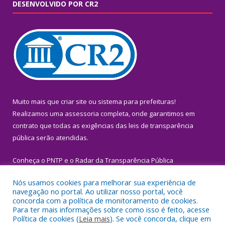
DESENVOLVIDO POR CR2
Muito mais que
criar site
ou
sistema para prefeituras
!
Realizamos uma
assessoria
completa, onde garantimos em
contrato que todas as exigências das
leis de transparência
pública
serão atendidas.
Conheça o
PNTP
e o
Radar da Transparência Pública
Nós usamos cookies para melhorar sua experiência de
navegação no portal. Ao utilizar nosso portal, você
concorda com a política de monitoramento de cookies.
Para ter mais informações sobre como isso é feito, acesse
Todos os direitos reservados a Prefeitura Municipal de Igarapé-
Política de cookies (
Leia mais
). Se você concorda, clique em
Miri.