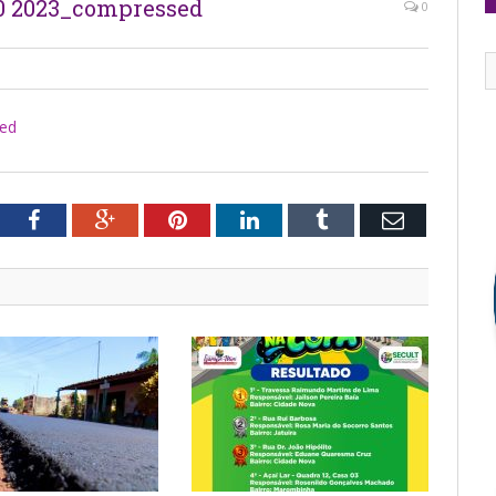
0 2023_compressed
0
ed
tter
Facebook
Google+
Pinterest
LinkedIn
Tumblr
Email