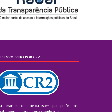
ESENVOLVIDO POR CR2
uito mais que
criar site
ou
sistema para prefeituras
!
ealizamos uma
assessoria
completa, onde