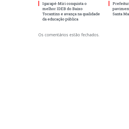
Igarapé-Miri conquista o
Prefeitur
melhor IDEB do Baixo
paviment
Tocantins e avança na qualidade
Santa Mar
da educação pública
Os comentários estão fechados.