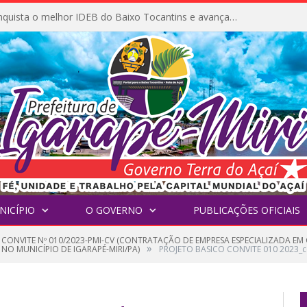
Igarapé-Miri conquista o melhor IDEB do Baixo Tocantins e avança na qualidade da educação pública
NICÍPIO
O GOVERNO
PUBLICAÇÕES OFICIAIS
 CONVITE Nº 010/2023-PMI-CV (CONTRATAÇÃO DE EMPRESA ESPECIALIZADA EM
»
O MUNICÍPIO DE IGARAPÉ-MIRI/PA)
PROJETO BASICO CONVITE 010 2023_