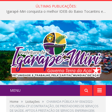
ÚLTIMAS PUBLICAÇÕES:
Igarapé-Miri conquista o melhor IDEB do Baixo Tocantins e avança na qualidade da educação pública
MENU
»
»
Home
Licitações
CHAMADA PÚBLICA Nº 004/2022-
CPL/SEMSA-CP (CONTRATAÇÃO, DE PRESTADORES DE SERVIÇOS
DE SAÚDE, APTOS À PRESTAÇÃO DE SERVIÇOS: ENFERMAGEM,