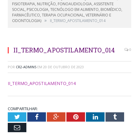
FISIOTERAPIA, NUTRIÇÃO, FONOAUDIOLOGIA, ASSISTENTE
SOCIAL, PSICOLOGIA, TECNÓLOGO EM ALIMENTO, BIOMÉDICO,
FARMACÊUTICO, TERAPIA OCUPACIONAL, VETERINÁRIO E
»
ODONTOLOGIA)
II_TERMO_APOSTILAMENTO_014
II_TERMO_APOSTILAMENTO_014
0
POR
CR2-ADMIN5
EM
20 DE OUTUBRO DE 2023
II_TERMO_APOSTILAMENTO_014
COMPARTILHAR:
Twitter
Facebook
Google+
Pinterest
LinkedIn
Tumblr
Email