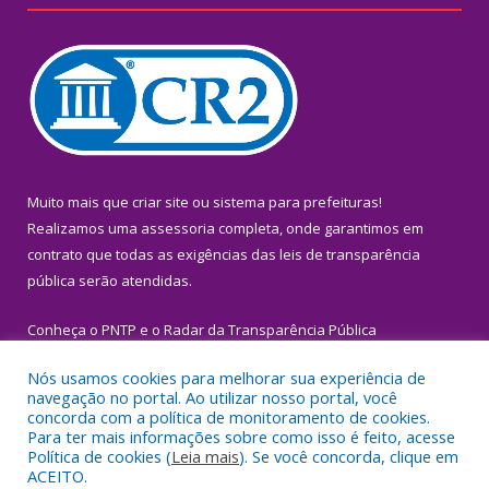
Muito mais que
criar site
ou
sistema para prefeituras
!
Realizamos uma
assessoria
completa, onde garantimos em
contrato que todas as exigências das
leis de transparência
pública
serão atendidas.
Conheça o
PNTP
e o
Radar da Transparência Pública
Nós usamos cookies para melhorar sua experiência de
navegação no portal. Ao utilizar nosso portal, você
concorda com a política de monitoramento de cookies.
Para ter mais informações sobre como isso é feito, acesse
Todos os direitos reservados a Prefeitura Municipal de Igarapé-
Política de cookies (
Leia mais
). Se você concorda, clique em
Miri.
ACEITO.