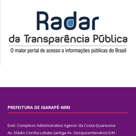
PREFEITURA DE IGARAPÉ-MIRI
End.: Complexo Administrativo Agenor da Costa Quaresma
Av. Eládio Corrêa Lobato (antiga Av. Sesquicentenário) S/N -