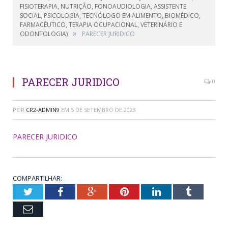
FISIOTERAPIA, NUTRIÇÃO, FONOAUDIOLOGIA, ASSISTENTE
SOCIAL, PSICOLOGIA, TECNÓLOGO EM ALIMENTO, BIOMÉDICO,
FARMACÊUTICO, TERAPIA OCUPACIONAL, VETERINÁRIO E
»
ODONTOLOGIA)
PARECER JURIDICO
PARECER JURIDICO
0
POR
CR2-ADMIN9
EM
5 DE SETEMBRO DE 2023
PARECER JURIDICO
COMPARTILHAR:
Twitter
Facebook
Google+
Pinterest
LinkedIn
Tumblr
Email