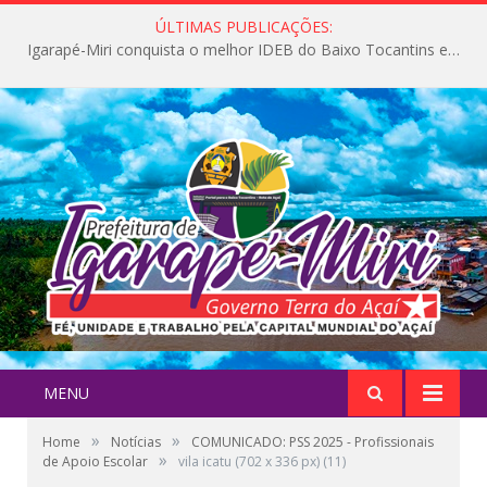
ÚLTIMAS PUBLICAÇÕES:
Igarapé-Miri conquista o melhor IDEB do Baixo Tocantins e avança na qualidade da educação pública
MENU
»
»
Home
Notícias
COMUNICADO: PSS 2025 - Profissionais
»
de Apoio Escolar
vila icatu (702 x 336 px) (11)