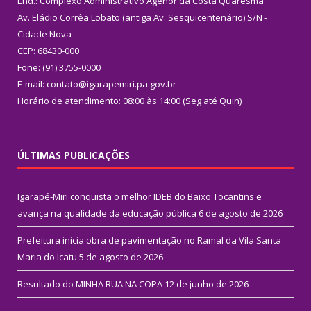
End.: Complexo Administrativo Agenor da Costa Quaresma
Av. Eládio Corrêa Lobato (antiga Av. Sesquicentenário) S/N -
Cidade Nova
CEP: 68430-000
Fone: (91) 3755-0000
E-mail: contato@igarapemiri.pa.gov.br
Horário de atendimento: 08:00 às 14:00 (Seg até Quin)
ÚLTIMAS PUBLICAÇÕES
Igarapé-Miri conquista o melhor IDEB do Baixo Tocantins e
avança na qualidade da educação pública
6 de agosto de 2026
Prefeitura inicia obra de pavimentação no Ramal da Vila Santa
Maria do Icatu
5 de agosto de 2026
Resultado do MINHA RUA NA COPA
12 de junho de 2026