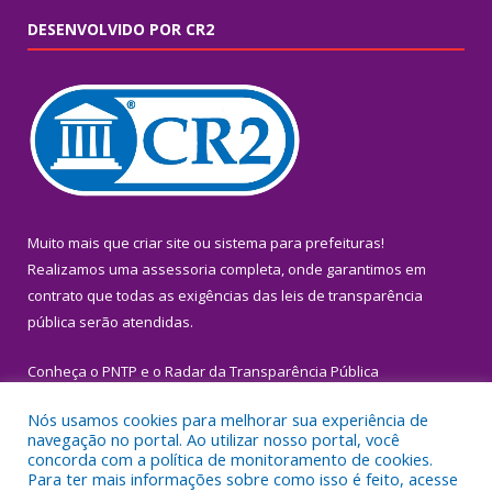
DESENVOLVIDO POR CR2
Muito mais que
criar site
ou
sistema para prefeituras
!
Realizamos uma
assessoria
completa, onde garantimos em
contrato que todas as exigências das
leis de transparência
pública
serão atendidas.
Conheça o
PNTP
e o
Radar da Transparência Pública
Nós usamos cookies para melhorar sua experiência de
navegação no portal. Ao utilizar nosso portal, você
concorda com a política de monitoramento de cookies.
Para ter mais informações sobre como isso é feito, acesse
Todos os direitos reservados a Prefeitura Municipal de Igarapé-