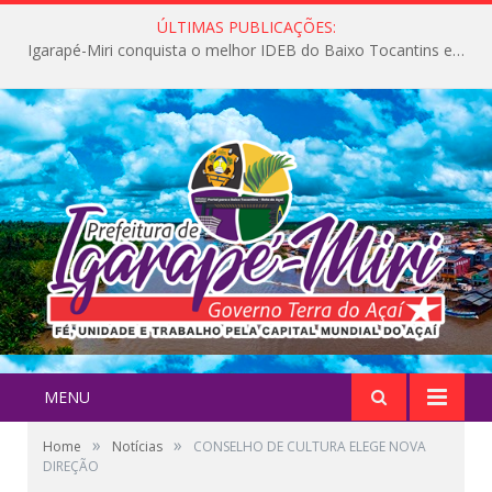
ÚLTIMAS PUBLICAÇÕES:
Igarapé-Miri conquista o melhor IDEB do Baixo Tocantins e avança na qualidade da educação pública
MENU
»
»
Home
Notícias
CONSELHO DE CULTURA ELEGE NOVA
DIREÇÃO