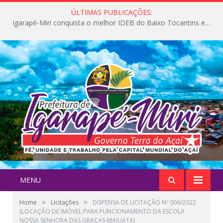
ÚLTIMAS PUBLICAÇÕES:
Igarapé-Miri conquista o melhor IDEB do Baixo Tocantins e avança na qualidade da educação pública
MENU
»
»
Home
Licitações
DISPENSA DE LICITAÇÃO Nº 006/2022
(LOCAÇÃO DE IMÓVEL PARA FUNCIONAMENTO DA ESCOLA
NOSSA SENHORA DAS GRAÇAS-MAIUATA)