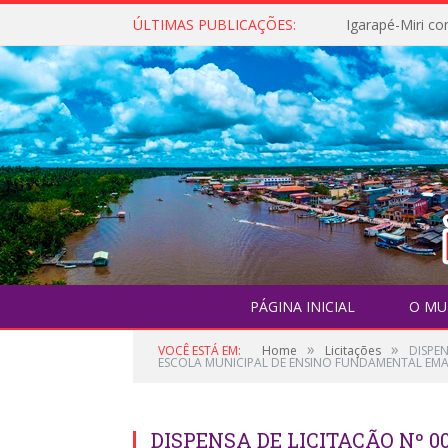
ÚLTIMAS PUBLICAÇÕES:
PÁGINA INICIAL
O MU
»
»
VOCÊ ESTÁ EM:
Home
Licitações
DISPE
ESCOLA MUNICIPAL DE ENSINO FUNDAMENTAL EMA
DISPENSA DE LICITAÇÃO Nº 0