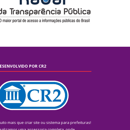
ESENVOLVIDO POR CR2
uito mais que
criar site
ou
sistema para prefeituras
!
ealizamos uma
assessoria
completa, onde