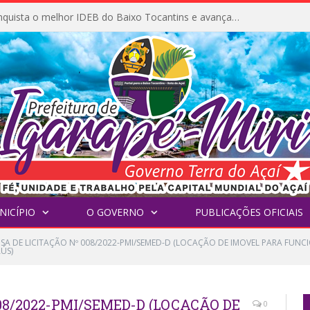
Igarapé-Miri conquista o melhor IDEB do Baixo Tocantins e avança na qualidade da educação pública
NICÍPIO
O GOVERNO
PUBLICAÇÕES OFICIAIS
NSA DE LICITAÇÃO Nº 008/2022-PMI/SEMED-D (LOCAÇÃO DE IMOVEL PARA FU
ÚS)
08/2022-PMI/SEMED-D (LOCAÇÃO DE
0