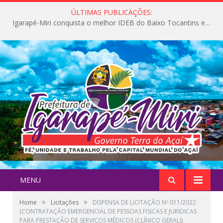
ÚLTIMAS PUBLICAÇÕES:
Igarapé-Miri conquista o melhor IDEB do Baixo Tocantins e avança na qualidade da educação pública
MENU
»
»
Home
Licitações
DISPENSA DE LICITAÇÃO Nº 011/2022
(CONTRATAÇÃO EMERGENCIAL DE PESSOAS FISICAS E JURIDICAS
PARA PRESTAÇÃO DE SERVIÇOS MÉDICOS (CLÍNICO GERAL))