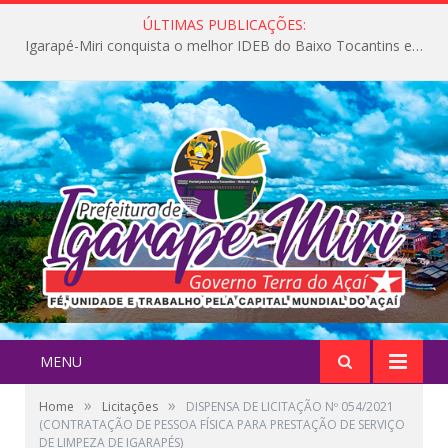
ÚLTIMAS PUBLICAÇÕES:
Igarapé-Miri conquista o melhor IDEB do Baixo Tocantins e avança na qualidade da educação pública
MENU
»
»
Home
Licitações
DISPENSA DE LICITAÇÃO Nº 054/2021
(CONTRATAÇÃO DE PESSOA FÍSICA PARA PRESTAÇÃO DE SERVIÇO
DE LIMPEZA DE IGARAPÉS)