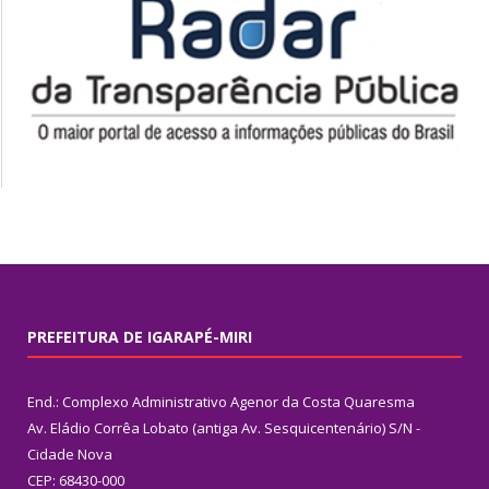
PREFEITURA DE IGARAPÉ-MIRI
End.: Complexo Administrativo Agenor da Costa Quaresma
Av. Eládio Corrêa Lobato (antiga Av. Sesquicentenário) S/N -
Cidade Nova
CEP: 68430-000