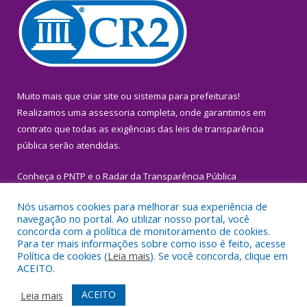
Muito mais que
criar site
ou
sistema para prefeituras
!
Realizamos uma
assessoria
completa, onde garantimos em
contrato que todas as exigências das
leis de transparência
pública
serão atendidas.
Conheça o
PNTP
e o
Radar da Transparência Pública
Nós usamos cookies para melhorar sua experiência de
navegação no portal. Ao utilizar nosso portal, você
concorda com a política de monitoramento de cookies.
Para ter mais informações sobre como isso é feito, acesse
Todos os direitos reservados a Prefeitura Municipal de Igarapé-
Política de cookies (
Leia mais
). Se você concorda, clique em
Miri.
ACEITO.
Mapa do Site
Acessar Área Administrativa
ACEITO
Leia mais
Acessar Webmail