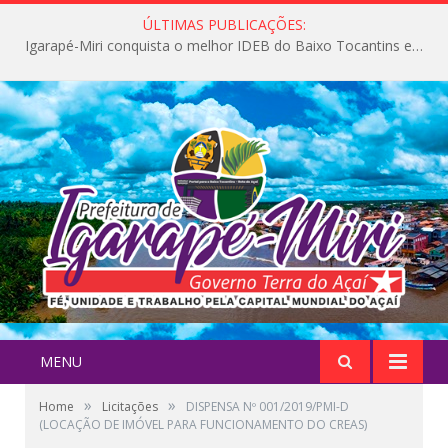
ÚLTIMAS PUBLICAÇÕES:
Igarapé-Miri conquista o melhor IDEB do Baixo Tocantins e avança na qualidade da educação pública
MENU
»
»
Home
Licitações
DISPENSA Nº 001/2019/PMI-D
(LOCAÇÃO DE IMÓVEL PARA FUNCIONAMENTO DO CREAS)