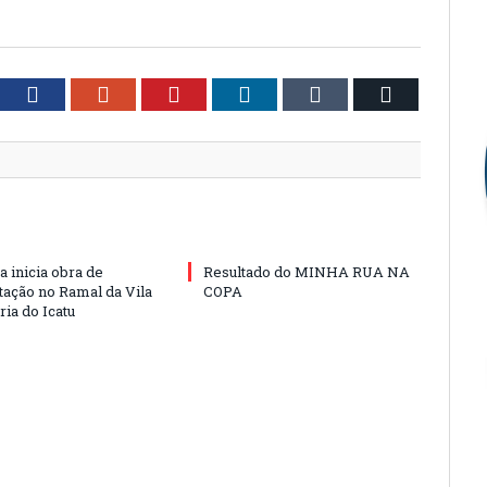
tter
Facebook
Google+
Pinterest
LinkedIn
Tumblr
Email
a inicia obra de
Resultado do MINHA RUA NA
ação no Ramal da Vila
COPA
ia do Icatu