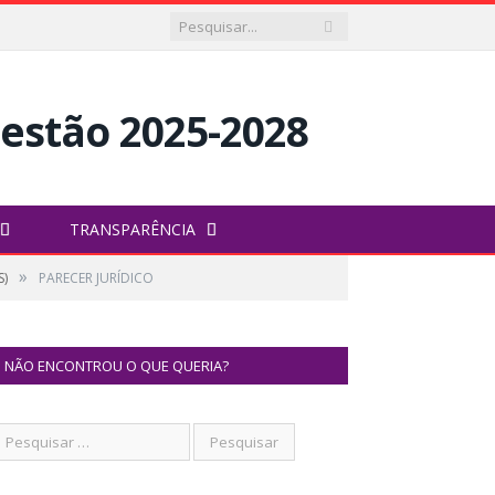
TRANSPARÊNCIA
»
S)
PARECER JURÍDICO
NÃO ENCONTROU O QUE QUERIA?