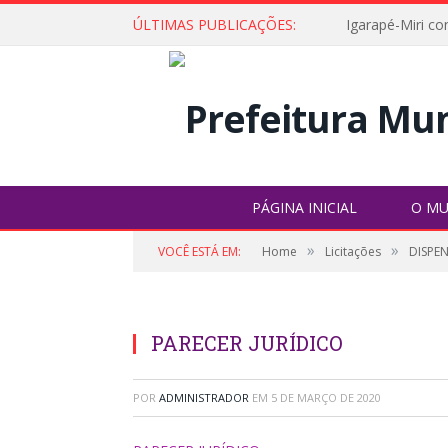
ÚLTIMAS PUBLICAÇÕES:
PÁGINA INICIAL
O MU
»
»
VOCÊ ESTÁ EM:
Home
Licitações
DISPE
PARECER JURÍDICO
POR
ADMINISTRADOR
EM
5 DE MARÇO DE 2020