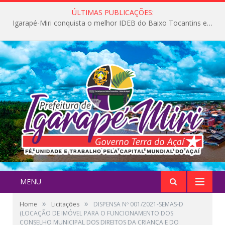
ÚLTIMAS PUBLICAÇÕES:
Igarapé-Miri conquista o melhor IDEB do Baixo Tocantins e avança na qualidade da educação pública
MENU
»
»
Home
Licitações
DISPENSA Nº 001/2021-SEMAS-D
(LOCAÇÃO DE IMÓVEL PARA O FUNCIONAMENTO DOS
CONSELHO MUNICIPAL DOS DIREITOS DA CRIANÇA E DO