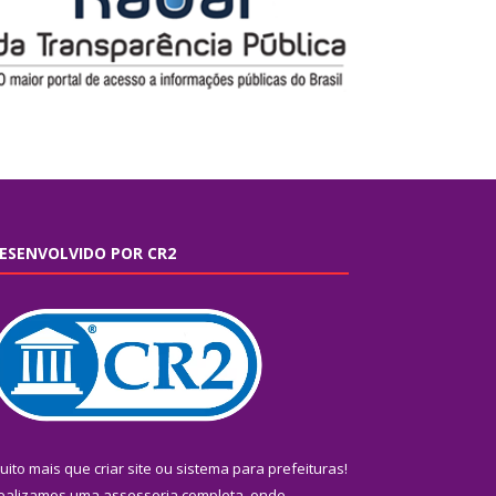
ESENVOLVIDO POR CR2
uito mais que
criar site
ou
sistema para prefeituras
!
ealizamos uma
assessoria
completa, onde