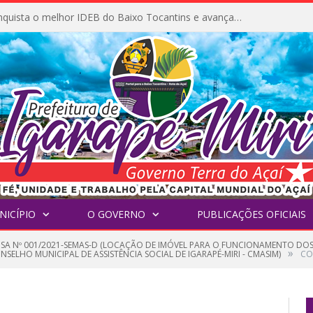
Igarapé-Miri conquista o melhor IDEB do Baixo Tocantins e avança na qualidade da educação pública
NICÍPIO
O GOVERNO
PUBLICAÇÕES OFICIAIS
NSA Nº 001/2021-SEMAS-D (LOCAÇÃO DE IMÓVEL PARA O FUNCIONAMENTO DOS
»
NSELHO MUNICIPAL DE ASSISTÊNCIA SOCIAL DE IGARAPÉ-MIRI - CMASIM)
CO