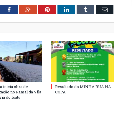
tter
Facebook
Google+
Pinterest
LinkedIn
Tumblr
Email
a inicia obra de
Resultado do MINHA RUA NA
ação no Ramal da Vila
COPA
ia do Icatu