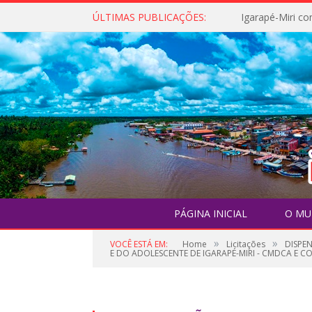
ÚLTIMAS PUBLICAÇÕES:
PÁGINA INICIAL
O MU
»
»
VOCÊ ESTÁ EM:
Home
Licitações
DISPE
E DO ADOLESCENTE DE IGARAPÉ-MIRI - CMDCA E CO