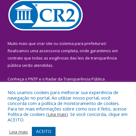
Muito mais que
criar site
ou
sistema para prefeituras
!
Realizamos uma
assessoria
completa, onde garantimos em
contrato que todas as exigências das
leis de transparência
pública
serão atendidas.
Conheça o
PNTP
e o
Radar da Transparência Pública
Nós usamos cookies para melhorar sua experiência de
navegação no portal. Ao utilizar nosso portal, você
concorda com a política de monitoramento de cookies.
Para ter mais informações sobre como isso é feito, acesse
Todos os direitos reservados a Prefeitura Municipal de Igarapé-
Política de cookies (
Leia mais
). Se você concorda, clique em
Miri.
ACEITO.
Mapa do Site
Acessar Área Administrativa
ACEITO
Leia mais