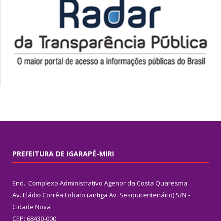
PREFEITURA DE IGARAPÉ-MIRI
End.: Complexo Administrativo Agenor da Costa Quaresma
Av. Eládio Corrêa Lobato (antiga Av. Sesquicentenário) S/N -
Cidade Nova
CEP: 68430-000