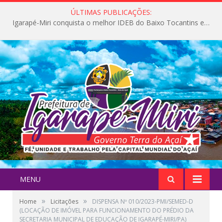
ÚLTIMAS PUBLICAÇÕES:
Igarapé-Miri conquista o melhor IDEB do Baixo Tocantins e avança na qualidade da educação pública
MENU
»
»
Home
Licitações
DISPENSA Nº 010/2023-PMI/SEMED-D
(LOCAÇÃO DE IMÓVEL PARA FUNCIONAMENTO DO PRÉDIO DA
SECRETARIA MUNICIPAL DE EDUCAÇÃO DE IGARAPÉ-MIRI/PA)