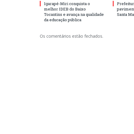
Igarapé-Miri conquista o
Prefeitur
melhor IDEB do Baixo
paviment
Tocantins e avança na qualidade
Santa Mar
da educação pública
Os comentários estão fechados.