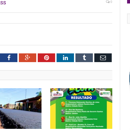
ss
0
tter
Facebook
Google+
Pinterest
LinkedIn
Tumblr
Email