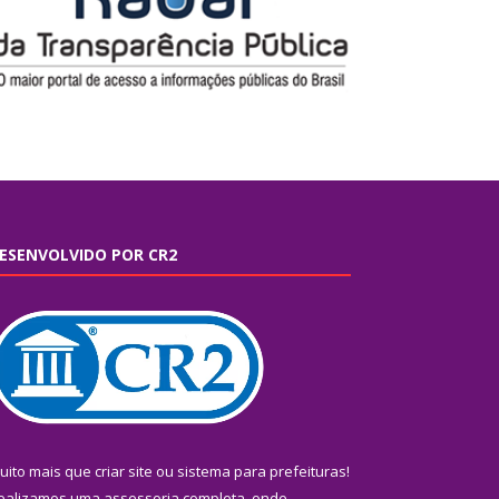
ESENVOLVIDO POR CR2
uito mais que
criar site
ou
sistema para prefeituras
!
ealizamos uma
assessoria
completa, onde