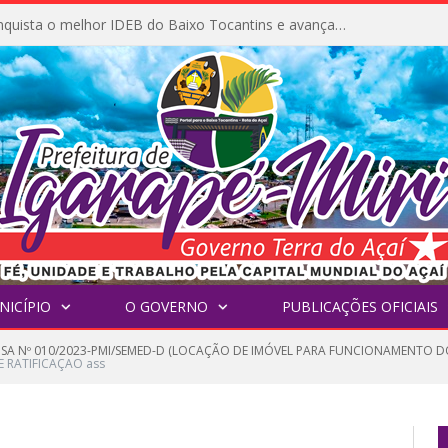
Igarapé-Miri conquista o melhor IDEB do Baixo Tocantins e avança na qualidade da educação pública
NICÍPIO
O GOVERNO
PUBLICAÇÕES OFICIAIS
NSA Nº 010/2023-PMI/SEMED-D (LOCAÇÃO DE IMÓVEL PARA FUNCIONAMENTO DO
E RATIFICAÇAO ass