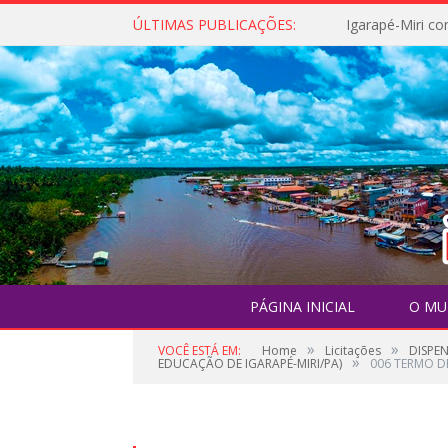
ÚLTIMAS PUBLICAÇÕES:
PÁGINA INICIAL
O MU
»
»
VOCÊ ESTÁ EM:
Home
Licitações
DISPE
»
EDUCAÇÃO DE IGARAPÉ-MIRI/PA)
006 TERMO D