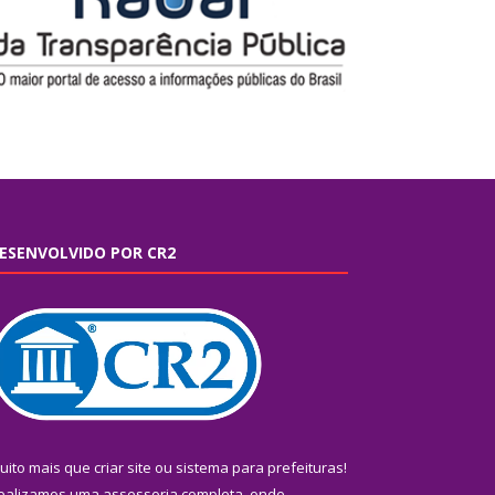
ESENVOLVIDO POR CR2
uito mais que
criar site
ou
sistema para prefeituras
!
ealizamos uma
assessoria
completa, onde