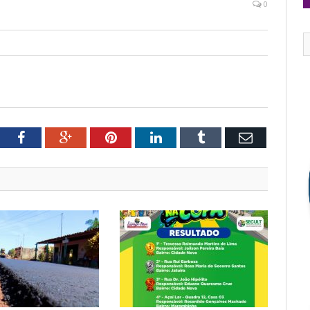
0
tter
Facebook
Google+
Pinterest
LinkedIn
Tumblr
Email