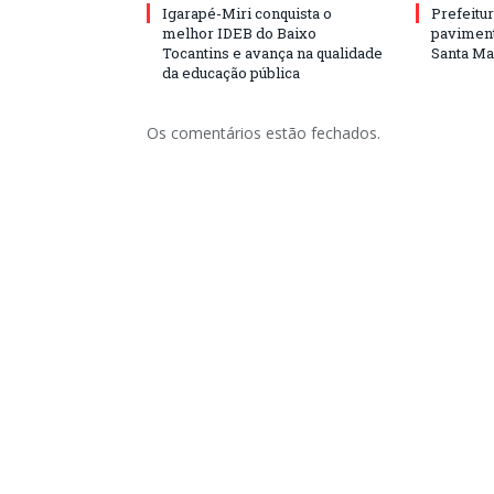
Igarapé-Miri conquista o
Prefeitur
melhor IDEB do Baixo
paviment
Tocantins e avança na qualidade
Santa Mar
da educação pública
Os comentários estão fechados.