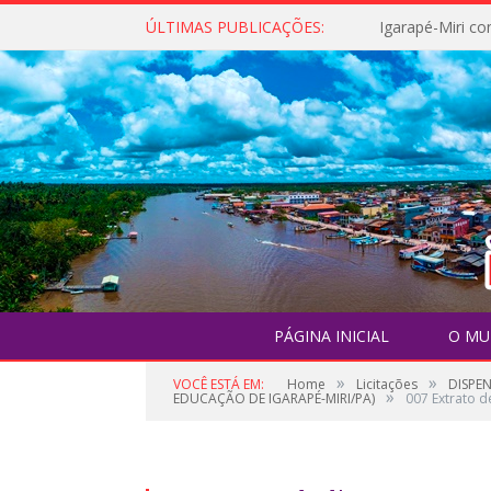
ÚLTIMAS PUBLICAÇÕES:
PÁGINA INICIAL
O MU
»
»
VOCÊ ESTÁ EM:
Home
Licitações
DISPE
»
EDUCAÇÃO DE IGARAPÉ-MIRI/PA)
007 Extrato d