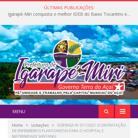
ÚLTIMAS PUBLICAÇÕES:
Igarapé-Miri conquista o melhor IDEB do Baixo Tocantins e avança na qualidade da educação pública
MENU
»
»
Home
Licitações
DISPENSA Nº 011/2021 (CONTRATAÇÃO
DE ENFERMEIROS PLANTONISTAS PARA O HOSPITAL E
MATERNIDADE SANTANA)