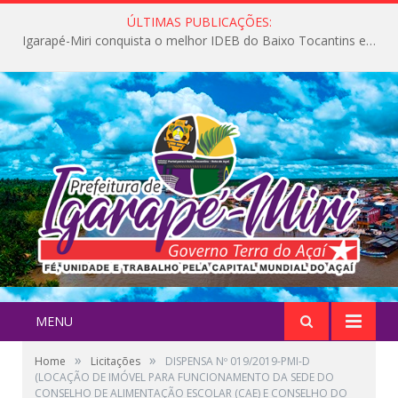
ÚLTIMAS PUBLICAÇÕES:
Igarapé-Miri conquista o melhor IDEB do Baixo Tocantins e avança na qualidade da educação pública
MENU
»
»
Home
Licitações
DISPENSA Nº 019/2019-PMI-D
(LOCAÇÃO DE IMÓVEL PARA FUNCIONAMENTO DA SEDE DO
CONSELHO DE ALIMENTAÇÃO ESCOLAR (CAE) E CONSELHO DO