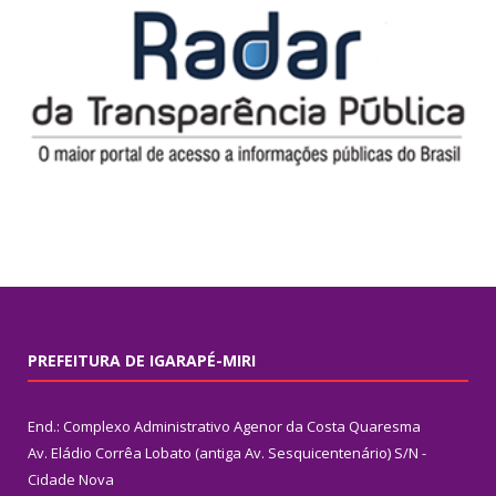
PREFEITURA DE IGARAPÉ-MIRI
End.: Complexo Administrativo Agenor da Costa Quaresma
Av. Eládio Corrêa Lobato (antiga Av. Sesquicentenário) S/N -
Cidade Nova