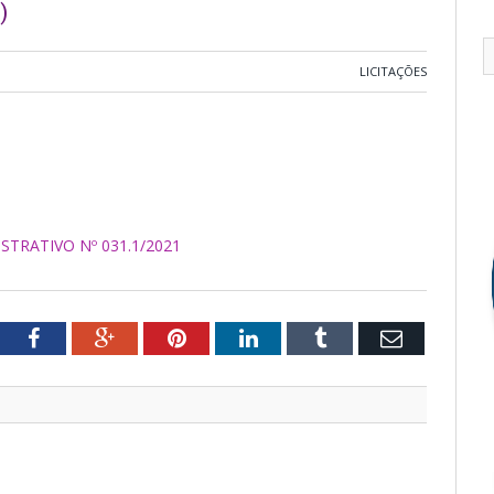
)
LICITAÇÕES
TRATIVO Nº 031.1/2021
tter
Facebook
Google+
Pinterest
LinkedIn
Tumblr
Email