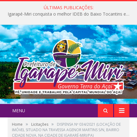
ÚLTIMAS PUBLICAÇÕES:
Igarapé-Miri conquista o melhor IDEB do Baixo Tocantins e avança na qualidade da educação pública
MENU
»
»
Home
Licitações
DISPENSA Nº 034/2021 (LOCAÇÃO DE
IMÓVEL SITUADO NA TRAVESSA AGENOR MARTINS S/N, BAIRRO
CIDADE NOVA, NA CIDADE DE IGARARÉ-MIRI/PA)