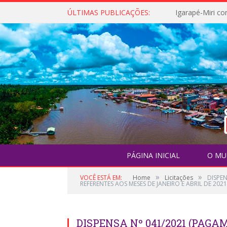
ÚLTIMAS PUBLICAÇÕES:
PÁGINA INICIAL
O MU
»
»
VOCÊ ESTÁ EM:
Home
Licitações
DISPE
REFERENTES AOS MESES DE JANEIRO E ABRIL DE 2021
DISPENSA Nº 041/2021 (PAGA