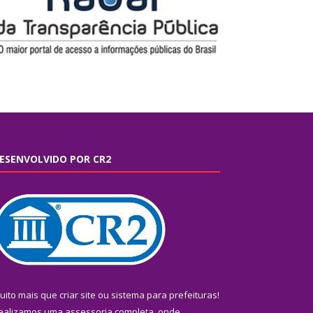
ESENVOLVIDO POR CR2
uito mais que
criar site
ou
sistema para prefeituras
!
ealizamos uma
assessoria
completa, onde