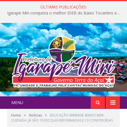
ÚLTIMAS PUBLICAÇÕES:
Igarapé-Miri conquista o melhor IDEB do Baixo Tocantins e avança na qualidade da educação pública
MENU
»
»
Home
Notícias
EDUCAÇÃO MIRIENSE SENDO BEM-
CUIDADA: JÁ SÃO 10 ESCOLAS REFORMADAS E 13 CONSTRUÍDAS