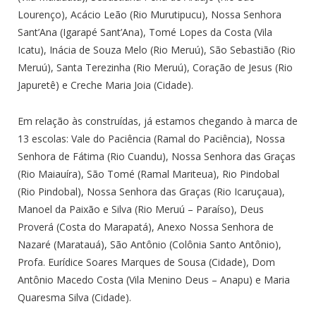
Lourenço), Acácio Leão (Rio Murutipucu), Nossa Senhora
Sant’Ana (Igarapé Sant’Ana), Tomé Lopes da Costa (Vila
Icatu), Inácia de Souza Melo (Rio Meruú), São Sebastião (Rio
Meruú), Santa Terezinha (Rio Meruú), Coração de Jesus (Rio
Japuretê) e Creche Maria Joia (Cidade).
Em relação às construídas, já estamos chegando à marca de
13 escolas: Vale do Paciência (Ramal do Paciência), Nossa
Senhora de Fátima (Rio Cuandu), Nossa Senhora das Graças
(Rio Maiauíra), São Tomé (Ramal Mariteua), Rio Pindobal
(Rio Pindobal), Nossa Senhora das Graças (Rio Icaruçaua),
Manoel da Paixão e Silva (Rio Meruú – Paraíso), Deus
Proverá (Costa do Marapatá), Anexo Nossa Senhora de
Nazaré (Maratauá), São Antônio (Colônia Santo Antônio),
Profa. Eurídice Soares Marques de Sousa (Cidade), Dom
Antônio Macedo Costa (Vila Menino Deus – Anapu) e Maria
Quaresma Silva (Cidade).