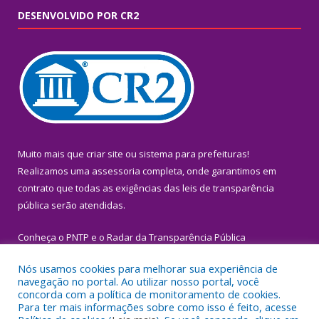
DESENVOLVIDO POR CR2
Muito mais que
criar site
ou
sistema para prefeituras
!
Realizamos uma
assessoria
completa, onde garantimos em
contrato que todas as exigências das
leis de transparência
pública
serão atendidas.
Conheça o
PNTP
e o
Radar da Transparência Pública
Nós usamos cookies para melhorar sua experiência de
navegação no portal. Ao utilizar nosso portal, você
concorda com a política de monitoramento de cookies.
Para ter mais informações sobre como isso é feito, acesse
Todos os direitos reservados a Prefeitura Municipal de Igarapé-