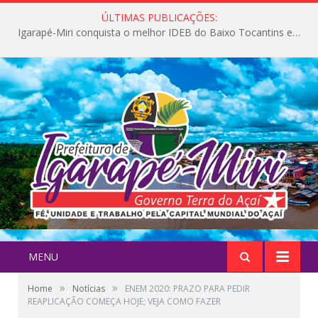
ÚLTIMAS PUBLICAÇÕES:
Igarapé-Miri conquista o melhor IDEB do Baixo Tocantins e avança na qualidade da educação pública
MENU
»
»
Home
Notícias
ENEM 2020: PRAZO PARA PEDIR
REAPLICAÇÃO COMEÇA HOJE; VEJA COMO FAZER