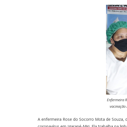
Enfermeira R
vacinação 
A enfermeira Rose do Socorro Mota de Souza, de
coronavírus em Igarapé-Miri. Ela trabalha na lin