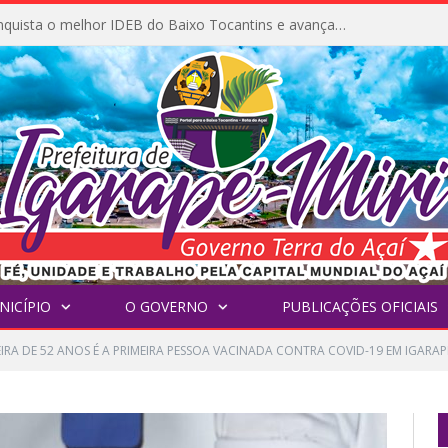
Igarapé-Miri conquista o melhor IDEB do Baixo Tocantins e avança na qualidade da educação pública
NICÍPIO
O GOVERNO
PUBLICAÇÕES OFICIAIS
IRA DE 52 ANOS É A PRIMEIRA PESSOA VACINADA CONTRA COVID-19 EM IGARAPÉ