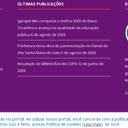
ÚLTIMAS PUBLICAÇÕES
D
Igarapé-Miri conquista o melhor IDEB do Baixo
Tocantins e avança na qualidade da educação
pública
6 de agosto de 2026
Prefeitura inicia obra de pavimentação no Ramal da
Vila Santa Maria do Icatu
5 de agosto de 2026
M
Resultado do MINHA RUA NA COPA
12 de junho de
R
n)
2026
g
l
C
 no portal. Ao utilizar nosso portal, você concorda com a polític
 de Igarapé-Miri.
Mapa do Si
 isso é feito, acesse Política de cookies (
Leia mais
). Se você