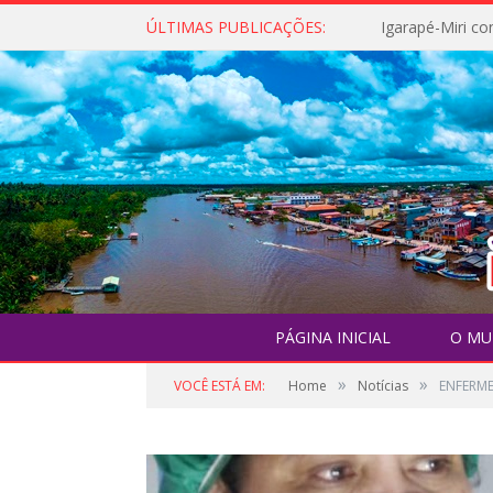
ÚLTIMAS PUBLICAÇÕES:
PÁGINA INICIAL
O MU
»
»
VOCÊ ESTÁ EM:
Home
Notícias
ENFERME