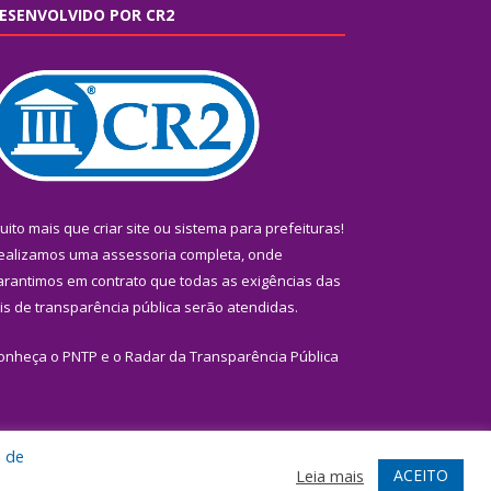
ESENVOLVIDO POR CR2
uito mais que
criar site
ou
sistema para prefeituras
!
ealizamos uma
assessoria
completa, onde
arantimos em contrato que todas as exigências das
eis de transparência pública
serão atendidas.
onheça o
PNTP
e o
Radar da Transparência Pública
a de
te
Acessar Área Administrativa
Acessar Webmail
ACEITO
Leia mais