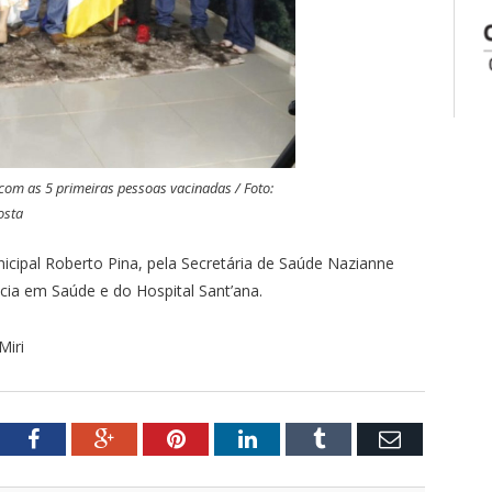
 com as 5 primeiras pessoas vacinadas / Foto:
osta
ipal Roberto Pina, pela Secretária de Saúde Nazianne
cia em Saúde e do Hospital Sant’ana.
Miri
tter
Facebook
Google+
Pinterest
LinkedIn
Tumblr
Email