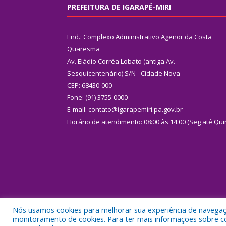
PREFEITURA DE IGARAPÉ-MIRI
End.: Complexo Administrativo Agenor da Costa
Quaresma
Av. Eládio Corrêa Lobato (antiga Av.
Sesquicentenário) S/N - Cidade Nova
CEP: 68430-000
Fone: (91) 3755-0000
E-mail: contato@igarapemiri.pa.gov.br
Horário de atendimento: 08:00 às 14:00 (Seg até Qui
Nós usamos cookies para melhorar sua experiência de navegação
Todos os direitos reservados a Prefeitura Municipal
monitoramento de cookies. Para ter mais informações sobre como