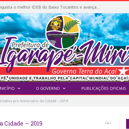
Igarapé-Miri conquista o melhor IDEB do Baixo Tocantins e avança na qualidade da educação pública
NICÍPIO
O GOVERNO
PUBLICAÇÕES OFICIAIS
ectativa pro Aniversário da Cidade – 2019
a Cidade – 2019
0