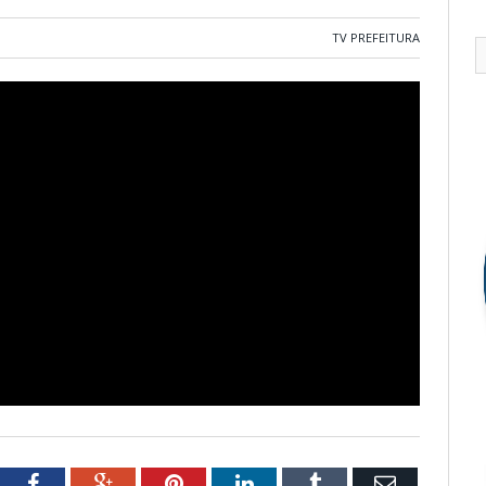
TV PREFEITURA
tter
Facebook
Google+
Pinterest
LinkedIn
Tumblr
Email