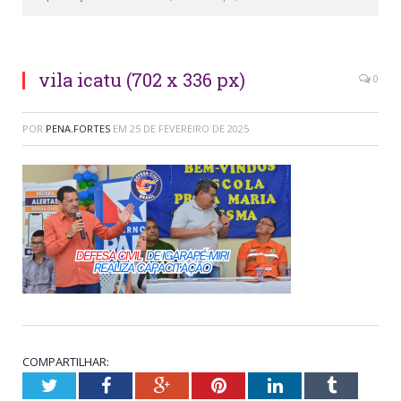
Foto: Francisco Costa - ASCOM
vila icatu (702 x 336 px)
0
POR
PENA.FORTES
EM
25 DE FEVEREIRO DE 2025
COMPARTILHAR:
Twitter
Facebook
Google+
Pinterest
LinkedIn
Tumblr