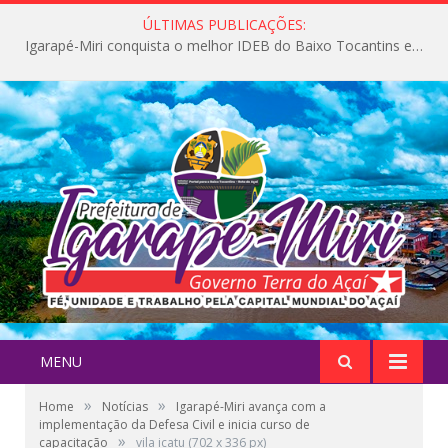
ÚLTIMAS PUBLICAÇÕES:
Igarapé-Miri conquista o melhor IDEB do Baixo Tocantins e avança na qualidade da educação pública
MENU
»
»
Home
Notícias
Igarapé-Miri avança com a
implementação da Defesa Civil e inicia curso de
»
capacitação
vila icatu (702 x 336 px)