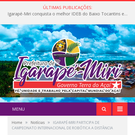
ÚLTIMAS PUBLICAÇÕES:
Igarapé-Miri conquista o melhor IDEB do Baixo Tocantins e avança na qualidade da educação pública
MENU
»
»
Home
Notícias
IGARAPÉ-MIRI PARTICIPA DE
CAMPEONATO INTERNACIONAL DE ROBÓTICA A DISTÂNCIA