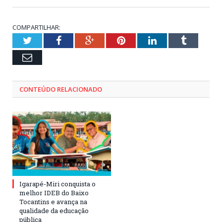
COMPARTILHAR:
Twitter
Facebook
Google+
Pinterest
LinkedIn
Tumblr
Email
CONTEÚDO RELACIONADO
Igarapé-Miri conquista o
melhor IDEB do Baixo
Tocantins e avança na
qualidade da educação
pública