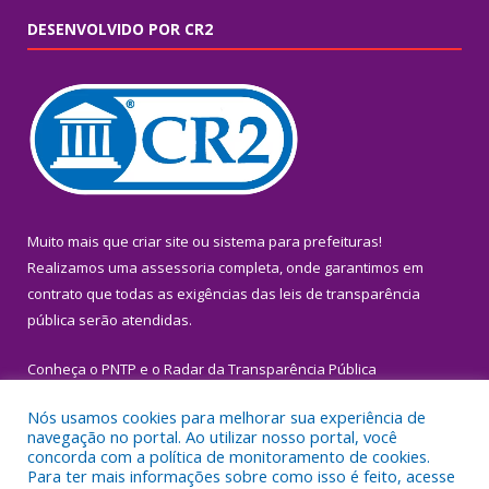
DESENVOLVIDO POR CR2
Muito mais que
criar site
ou
sistema para prefeituras
!
Realizamos uma
assessoria
completa, onde garantimos em
contrato que todas as exigências das
leis de transparência
pública
serão atendidas.
Conheça o
PNTP
e o
Radar da Transparência Pública
Nós usamos cookies para melhorar sua experiência de
navegação no portal. Ao utilizar nosso portal, você
concorda com a política de monitoramento de cookies.
Para ter mais informações sobre como isso é feito, acesse
Todos os direitos reservados a Prefeitura Municipal de Igarapé-