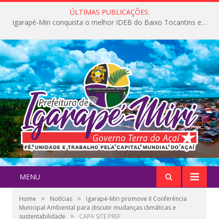
ÚLTIMAS PUBLICAÇÕES:
Igarapé-Miri conquista o melhor IDEB do Baixo Tocantins e avança na qualidade da educação pública
MENU
»
»
Home
Notícias
Igarapé-Miri promove II Conferência
Municipal Ambiental para discutir mudanças climáticas e
»
sustentabilidade
CAPA SITE PREF