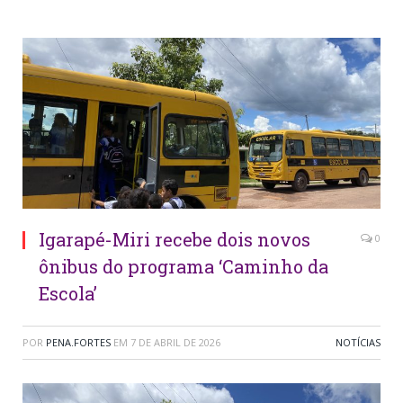
Igarapé-Miri recebe dois novos
0
ônibus do programa ‘Caminho da
Escola’
POR
PENA.FORTES
EM
7 DE ABRIL DE 2026
NOTÍCIAS