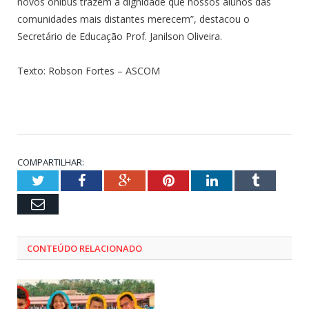
novos ônibus trazem a dignidade que nossos alunos das
comunidades mais distantes merecem”, destacou o
Secretário de Educação Prof. Janilson Oliveira.
Texto: Robson Fortes – ASCOM
COMPARTILHAR:
Twitter
Facebook
Google+
Pinterest
LinkedIn
Tumblr
Email
CONTEÚDO RELACIONADO