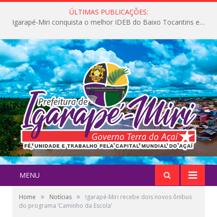
ÚLTIMAS PUBLICAÇÕES:
Igarapé-Miri conquista o melhor IDEB do Baixo Tocantins e avança na qualidade da educação pública
MENU
»
»
Home
Notícias
Igarapé-Miri recebe dois novos ônibus
do programa ‘Caminho da Escola’