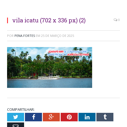
Foto: Bleno Miranda - ASCOM/PMI
vila icatu (702 x 336 px) (2)
0
POR
PENA.FORTES
EM
25 DE MARÇO DE 2025
COMPARTILHAR:
Twitter
Facebook
Google+
Pinterest
LinkedIn
Tumblr
Email