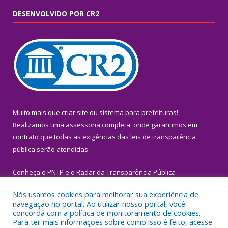
DESENVOLVIDO POR CR2
Muito mais que
criar site
ou
sistema para prefeituras
!
Realizamos uma
assessoria
completa, onde garantimos em
contrato que todas as exigências das
leis de transparência
pública
serão atendidas.
Conheça o
PNTP
e o
Radar da Transparência Pública
Nós usamos cookies para melhorar sua experiência de
navegação no portal. Ao utilizar nosso portal, você
concorda com a política de monitoramento de cookies.
Para ter mais informações sobre como isso é feito, acesse
Todos os direitos reservados a Prefeitura Municipal de Igarapé-