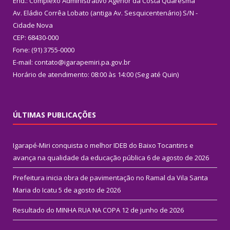
End.: Complexo Administrativo Agenor da Costa Quaresma
Av. Eládio Corrêa Lobato (antiga Av. Sesquicentenário) S/N -
Cidade Nova
CEP: 68430-000
Fone: (91) 3755-0000
E-mail: contato@igarapemiri.pa.gov.br
Horário de atendimento: 08:00 às 14:00 (Seg até Quin)
ÚLTIMAS PUBLICAÇÕES
Igarapé-Miri conquista o melhor IDEB do Baixo Tocantins e
avança na qualidade da educação pública
6 de agosto de 2026
Prefeitura inicia obra de pavimentação no Ramal da Vila Santa
Maria do Icatu
5 de agosto de 2026
Resultado do MINHA RUA NA COPA
12 de junho de 2026