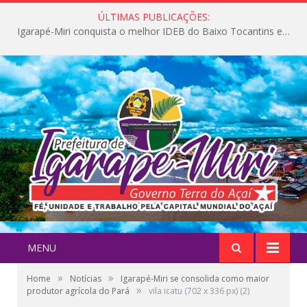
ÚLTIMAS PUBLICAÇÕES:
Igarapé-Miri conquista o melhor IDEB do Baixo Tocantins e avança na qualidade da educação pública
MENU
»
»
Home
Notícias
Igarapé-Miri se consolida como maior
»
produtor agrícola do Pará
vila icatu (702 x 336 px) (2)