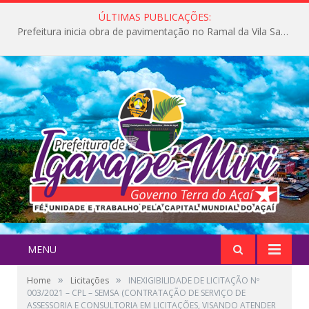
ÚLTIMAS PUBLICAÇÕES:
Prefeitura inicia obra de pavimentação no Ramal da Vila Santa Maria do Icatu
MENU
»
»
Home
Licitações
INEXIGIBILIDADE DE LICITAÇÃO Nº
003/2021 – CPL – SEMSA (CONTRATAÇÃO DE SERVIÇO DE
ASSESSORIA E CONSULTORIA EM LICITAÇÕES, VISANDO ATENDER