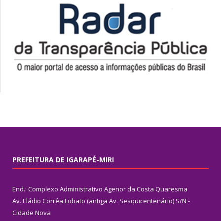
PREFEITURA DE IGARAPÉ-MIRI
End.: Complexo Administrativo Agenor da Costa Quaresma
Av. Eládio Corrêa Lobato (antiga Av. Sesquicentenário) S/N -
Cidade Nova