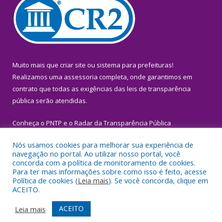
Muito mais que
criar site
ou
sistema para prefeituras
!
Realizamos uma
assessoria
completa, onde garantimos em
contrato que todas as exigências das
leis de transparência
pública
serão atendidas.
Conheça o
PNTP
e o
Radar da Transparência Pública
Nós usamos cookies para melhorar sua experiência de
navegação no portal. Ao utilizar nosso portal, você
concorda com a política de monitoramento de cookies.
Para ter mais informações sobre como isso é feito, acesse
Todos os direitos reservados a Prefeitura Municipal de Igarapé-
Política de cookies (
Leia mais
). Se você concorda, clique em
Miri.
ACEITO.
Mapa do Site
Acessar Área Administrativa
ACEITO
Leia mais
Acessar Webmail