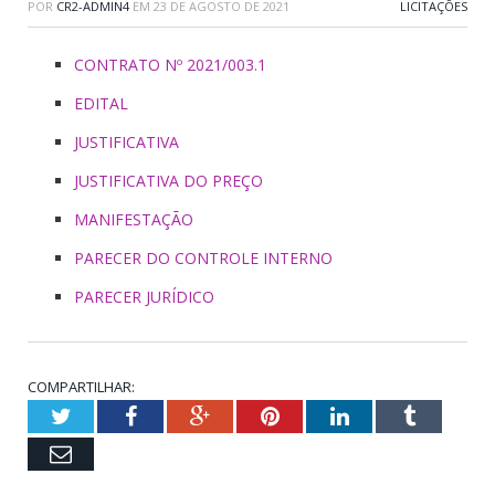
POR
CR2-ADMIN4
EM
23 DE AGOSTO DE 2021
LICITAÇÕES
CONTRATO Nº 2021/003.1
EDITAL
JUSTIFICATIVA
JUSTIFICATIVA DO PREÇO
MANIFESTAÇÃO
PARECER DO CONTROLE INTERNO
PARECER JURÍDICO
COMPARTILHAR:
Twitter
Facebook
Google+
Pinterest
LinkedIn
Tumblr
Email