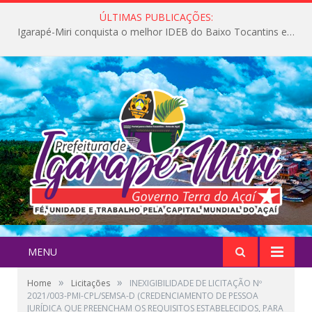
ÚLTIMAS PUBLICAÇÕES:
Igarapé-Miri conquista o melhor IDEB do Baixo Tocantins e avança na qualidade da educação pública
MENU
»
»
Home
Licitações
INEXIGIBILIDADE DE LICITAÇÃO Nº
2021/003-PMI-CPL/SEMSA-D (CREDENCIAMENTO DE PESSOA
JURÍDICA QUE PREENCHAM OS REQUISITOS ESTABELECIDOS, PARA