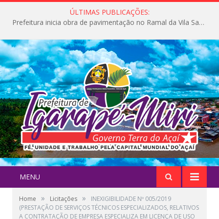
ÚLTIMAS PUBLICAÇÕES:
Prefeitura inicia obra de pavimentação no Ramal da Vila Santa Maria do Icatu
MENU
»
»
Home
Licitações
INEXIGIBILIDADE Nº 005/2019
(PRESTAÇÃO DE SERVIÇOS TÉCNICOS ESPECIALIZADOS, RELATIVOS
A CONTRATAÇÃO DE EMPRESA ESPECIALIZA EM LICENÇA DE USO