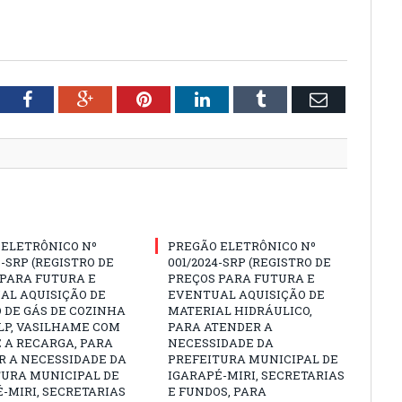
tter
Facebook
Google+
Pinterest
LinkedIn
Tumblr
Email
 ELETRÔNICO Nº
PREGÃO ELETRÔNICO Nº
3-SRP (REGISTRO DE
001/2024-SRP (REGISTRO DE
 PARA FUTURA E
PREÇOS PARA FUTURA E
AL AQUISIÇÃO DE
EVENTUAL AQUISIÇÃO DE
 DE GÁS DE COZINHA
MATERIAL HIDRÁULICO,
GLP, VASILHAME COM
PARA ATENDER A
 A RECARGA, PARA
NECESSIDADE DA
R A NECESSIDADE DA
PREFEITURA MUNICIPAL DE
TURA MUNICIPAL DE
IGARAPÉ-MIRI, SECRETARIAS
-MIRI, SECRETARIAS
E FUNDOS, PARA