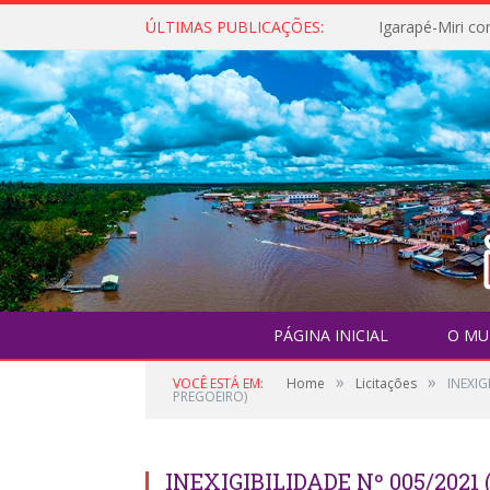
ÚLTIMAS PUBLICAÇÕES:
PÁGINA INICIAL
O MU
»
»
VOCÊ ESTÁ EM:
Home
Licitações
INEXI
PREGOEIRO)
INEXIGIBILIDADE Nº 005/202