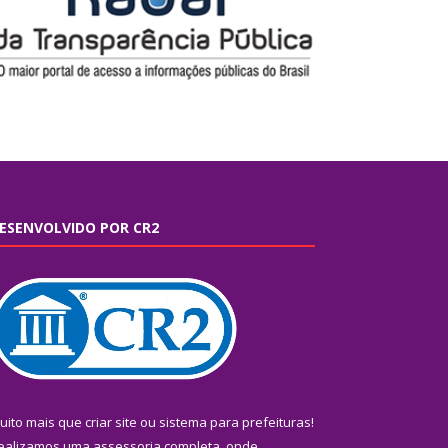
ESENVOLVIDO POR CR2
uito mais que
criar site
ou
sistema para prefeituras
!
ealizamos uma
assessoria
completa, onde